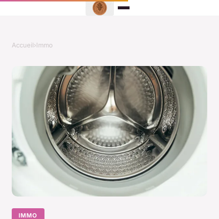
Accueil
›
Immo
IMMO