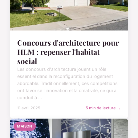
Concours d'architecture pour
HLM : repenser l'habitat
social
Les concours d'architecture jouent un rôle
essentiel dans la reconfiguration du logement
abordable. Traditionnellement, ces compétitions
ont favorisé l'innovation et la créativité, ce qui a
conduit à ...
11 avril 2025
5 min de lecture →
MAISON