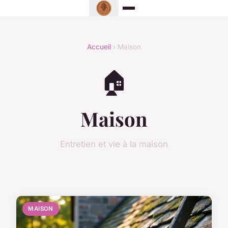
Accueil
› Maison
🏠
Maison
Entretien et vie à la maison
MAISON