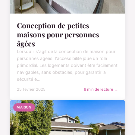
Conception de petites
maisons pour personnes
âgées
Lorsqu'il s'agit de la conception de maison pour
personnes âgées, l'accessibilité joue un rôle
primordial. Les logements doivent être facilement
navigables, sans obstacles, pour garantir la
sécurité e...
25 février 2025
6 min de lecture →
MAISON