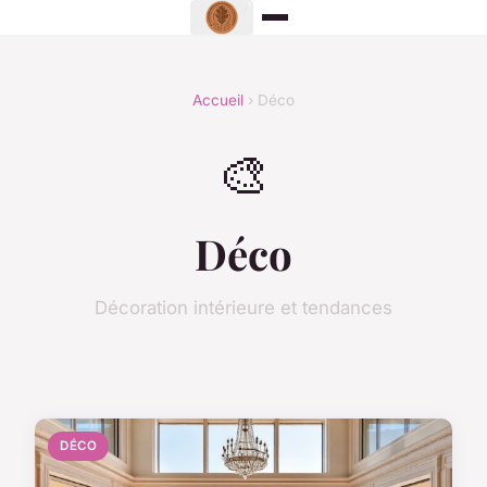
Accueil
› Déco
🎨
Déco
Décoration intérieure et tendances
DÉCO