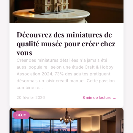
Découvrez des miniatures de
qualité musée pour créer chez
vous
Créer des miniatures détaillées n'a jamais été
aussi populaire : selon une étude Craft & Hobby
Association 2024, 73% des adultes pratiquent
désormais un loisir créatif manuel. Cette passion
combine re...
20 février 2026
8 min de lecture →
DÉCO