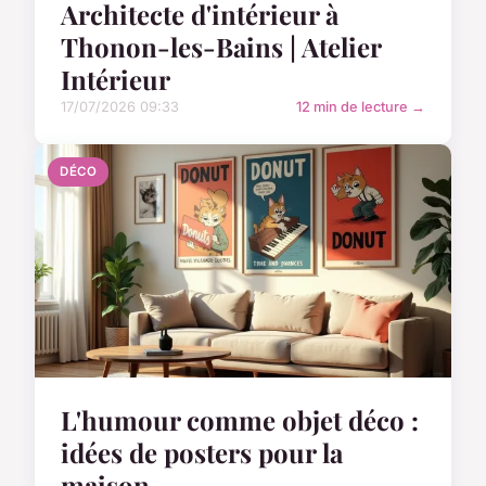
Architecte d'intérieur à
Thonon-les-Bains | Atelier
Intérieur
17/07/2026 09:33
12 min de lecture →
DÉCO
L'humour comme objet déco :
idées de posters pour la
maison