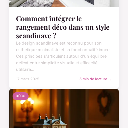
Comment intégrer le
rangement déco dans un style
scandinave ?
Le design scandinave est reconnu pour son
esthétique minimaliste et sa fonctionnalité innée.
Ces principes s'articulent autour d'un équilibre
délicat entre simplicité visuelle et efficacité
utilitaire...
17 mars 2025
5 min de lecture →
DÉCO