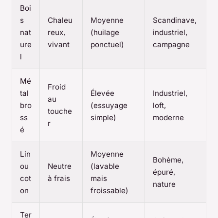
Boi
s
Chaleu
Moyenne
Scandinave,
nat
reux,
(huilage
industriel,
ure
vivant
ponctuel)
campagne
l
Mé
Froid
tal
Élevée
Industriel,
au
bro
(essuyage
loft,
touche
ss
simple)
moderne
r
é
Lin
Moyenne
Bohème,
ou
Neutre
(lavable
épuré,
cot
à frais
mais
nature
on
froissable)
Ter