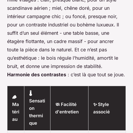
scandinave aérien ; miel, chêne doré, pour un
intérieur campagne chic ; ou foncé, presque noir,
pour un contraste industriel ou bohème luxueux. Il
suffit d’un seul élément - une table basse, une
étagère flottante, un cadre massif - pour ancrer
toute la pièce dans le naturel. Et ce n’est pas
qu’esthétique : le bois régule l’humidité, amortit le
bruit, et donne une impression de stabilité.
Harmonie des contrastes
: c’est là que tout se joue.
🌡️
🪵
Sensati
Ma
🧼 Facilité
✨ Style
on
téri
d'entretien
associé
thermi
au
que