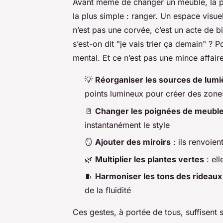
Avant même de changer un meuble, la pr
la plus simple : ranger. Un espace visu
n’est pas une corvée, c’est un acte de b
s’est-on dit "je vais trier ça demain" ? Po
mental. Et ce n’est pas une mince affaire
💡
Réorganiser les sources de lumi
points lumineux pour créer des zon
🚪
Changer les poignées de meubl
instantanément le style
🪞
Ajouter des miroirs
: ils renvoie
🌿
Multiplier les plantes vertes
: ell
🧵
Harmoniser les tons des rideaux
de la fluidité
Ces gestes, à portée de tous, suffisent 