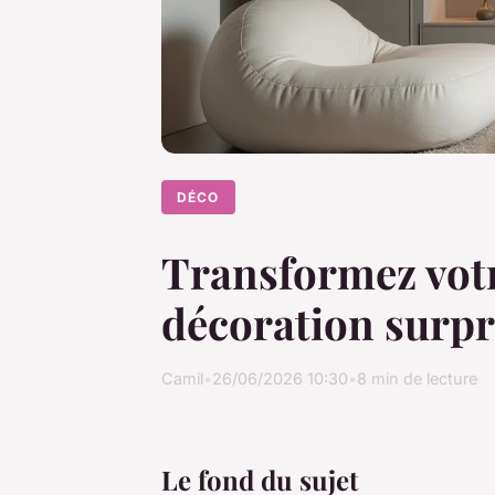
DÉCO
Transformez votr
décoration surp
Camil
•
26/06/2026 10:30
•
8 min de lecture
Le fond du sujet