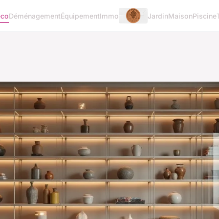
éco
Déménagement
Équipement
Immo
Jardin
Maison
Piscine