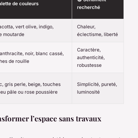
alette de couleurs
recherché
cotta, vert olive, indigo,
Chaleur,
e moutarde
éclectisme, liberté
Caractère,
 anthracite, noir, blanc cassé,
authenticité,
hes de rouille
robustesse
c, gris perle, beige, touches
Simplicité, pureté,
leu pâle ou rose poussière
luminosité
nsformer l’espace sans travaux