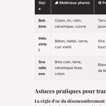
Styl
🪵 Matériaux phares
🎨 P
e
Boh
Coton, lin, rotin,
Terra
ème
céramique, cuivre
jaun
Indu
Béton, métal, verre,
Gris
strie
cuir vieilli
touc
l
Sca
Bois clair, laine,
Blan
ndin
céramique lisse,
de b
ave
coton
Astuces pratiques pour tra
La règle d’or du désencombrement