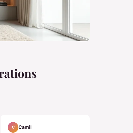
rations
Camil
C